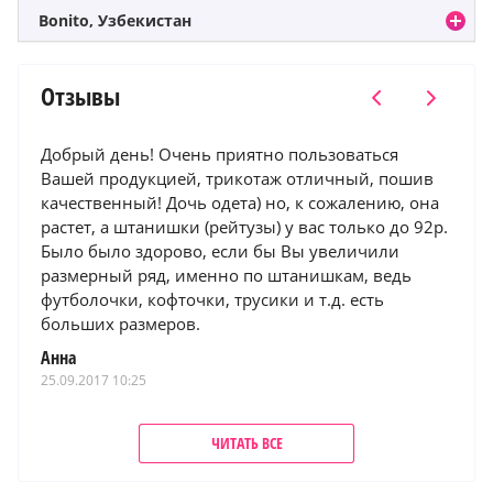
Bonito, Узбекистан
Отзывы
брый день! Очень приятно пользоваться
Качество за
шей продукцией, трикотаж отличный, пошив
летних футб
чественный! Дочь одета) но, к сожалению, она
ОЧЕНЬ хочет
стет, а штанишки (рейтузы) у вас только до 92р.
и яркую.
ло было здорово, если бы Вы увеличили
Александр
змерный ряд, именно по штанишкам, ведь
30.05.2017 19:0
тболочки, кофточки, трусики и т.д. есть
льших размеров.
на
09.2017 10:25
ЧИТАТЬ ВСЕ