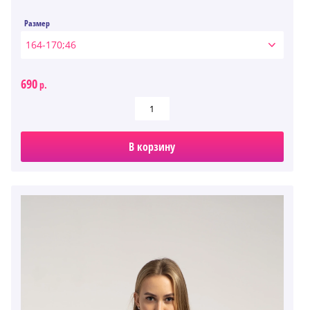
Размер
164-170;46
690
р.
В корзину