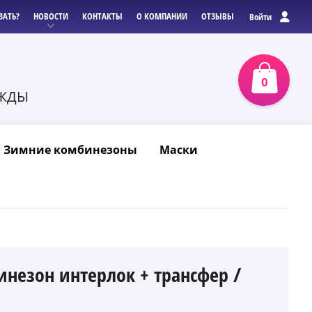
ЗАТЬ?
НОВОСТИ
КОНТАКТЫ
О КОМПАНИИ
ОТЗЫВЫ
Войти
0
0
р
ЕЖДЫ
З
Зимние комбинезоны
Маски
незон интерлок + трансфер /