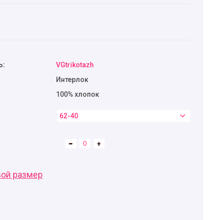
Ь:
VGtrikotazh
Интерлок
100% хлопок
62-40
вой размер