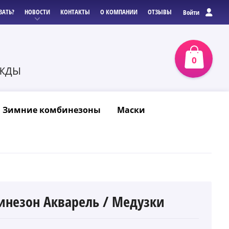
ЗАТЬ?
НОВОСТИ
КОНТАКТЫ
О КОМПАНИИ
ОТЗЫВЫ
Войти
0
0
р
ЕЖДЫ
З
Зимние комбинезоны
Маски
незон Акварель / Медузки