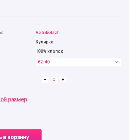
Ь:
VGtrikotazh
Кулирка
100% хлопок
62-40
вой размер
 в корзину