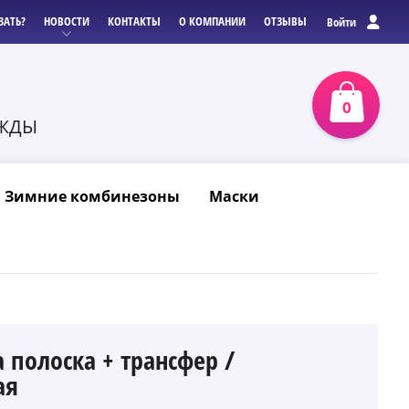
ЗАТЬ?
НОВОСТИ
КОНТАКТЫ
О КОМПАНИИ
ОТЗЫВЫ
Войти
0
0
р
ЕЖДЫ
З
Зимние комбинезоны
Маски
 полоска + трансфер /
ая