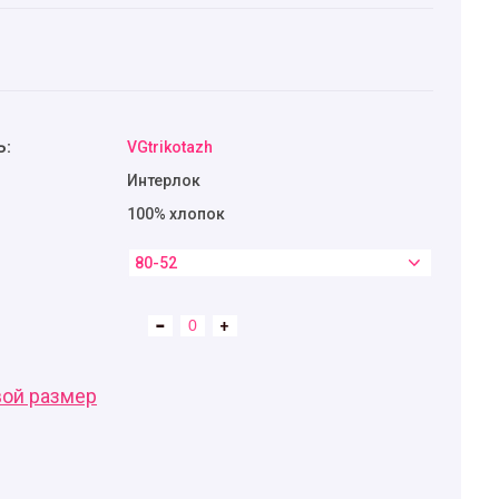
Ь:
VGtrikotazh
Интерлок
100% хлопок
80-52
вой размер